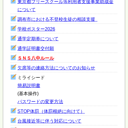
東京都フリースクール等利用者支援事業助成金
について
調布市における不登校生徒の相談支援
学校ポスター2026
通学定期券について
通学証明書交付願
ＳＮＳ八中ルール
欠席等の連絡方法についてのお知らせ
ミライシード
簡易説明書
(基本操作)
パスワードの変更方法
STOP体罰（体罰根絶に向けて）
台風接近等に伴う対応について