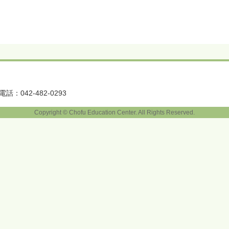
電話：042-482-0293
Copyright © Chofu Education Center. All Rights Reserved.