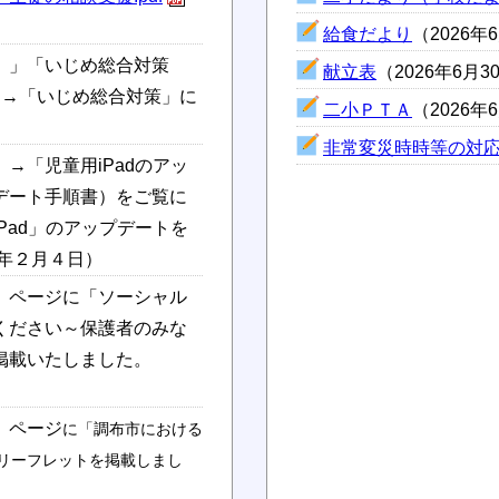
給食だより
（2026年
】」「いじめ総合対策
献立表
（2026年6月3
」→「いじめ総合対策」に
二小ＰＴＡ
（2026年
非常変災時時等の対
→「児童用iPadのアッ
デート手順書）をご覧に
Pad」のアップデートを
5年２月４日）
」ページに「ソーシャル
ください～保護者のみな
掲載いたしました。
」ページ
に「調布市における
リーフレットを掲載しまし