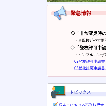
緊急情報
◇「非常変災時の
・台風接近や大雨
◇「登校許可申請
・インフルエンザ等
02登校許可申請書【
03登校許可申請書【
トピックス
調布市における不登校児童・