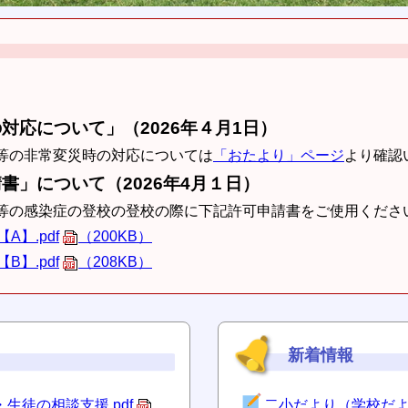
対応について」（2026年４月1日）
等の非常変災時の対応については
「おたより」ページ
より確認
書」について（2026年4月１日）
の感染症の登校の登校の際に下記許可申請書をご使用くださ
A】.pdf
（200KB）
B】.pdf
（208KB）
新着情報
生徒の相談支援.pdf
二小だより（学校だ