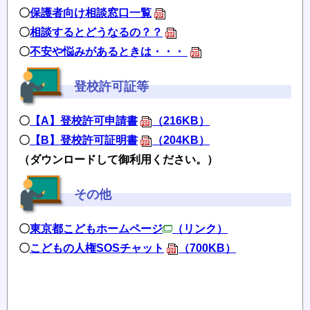
〇
保護者向け相談窓口一覧
〇
相談するとどうなるの？？
〇
不安や悩みがあるときは・・・
登校許可証等
〇
【A】登校許可申請書
（216KB）
〇
【B】登校許可証明書
（204KB）
（ダウンロードして御利用ください。）
その他
〇
東京都こどもホームページ
（リンク）
〇
こどもの人権SOSチャット
（700KB）