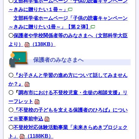
〇
文部科学省ホームページ「子供の読書キャンペーン
～きみに贈りたい１冊～」
文部科学省ホームページ「子供の読書キャンペーン
～きみに贈りたい1冊～」【第２弾】
〇
保護者や学校関係者等のみなさまへ（文部科学大臣
より）
（138KB）
保護者のみなさまへ
〇
『お子さんと学習の進め方について話してみません
か？』
〇『
調布市における不登校児童・生徒の相談支援』リ
ーフレット
〇
『不登校の子どもを支える保護者のひろば』につい
て※要事前申込
〇
不登校対応体験活動事業「未来きらめきプロジェク
ト」
（1188KB）