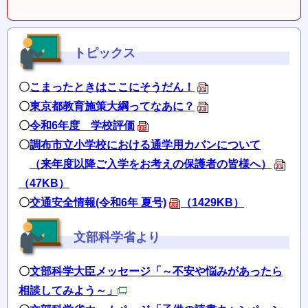
トピックス
〇
こまったときはここにそうだん！
〇
東京都教育施策大綱ってなあに？
〇
令和6年度 学校評価
〇
調布市立小学校における通学用カバンについて
（来年度以降ご入学をお考えの保護者の皆様へ）
（47KB）
〇
交通安全情報(令和6年 夏号)
（1429KB）
文部科学省より
〇
文部科学大臣メッセージ「～不安や悩みがあったら
相談してみよう～」