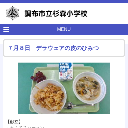
MENU
７月８日 デラウェアの皮のひみつ
【献立】
・キムチチャーハン