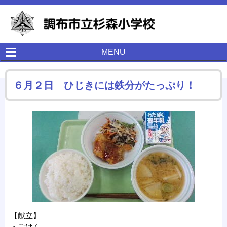
MENU
６月２日 ひじきには鉄分がたっぷり！
【献立】
・ごはん