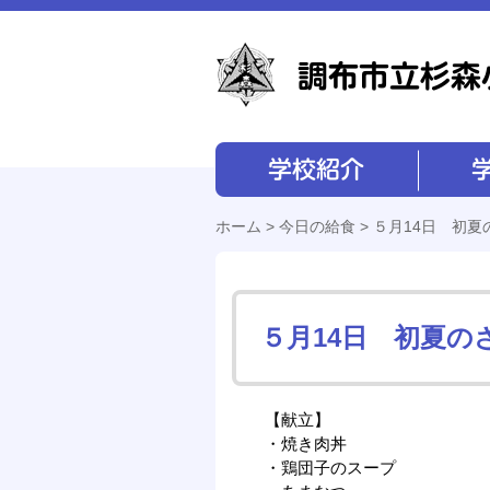
学校紹介
学校経営
ホーム
>
今日の給食
> ５月14日 初
５月14日 初夏の
【献立】
・焼き肉丼
・鶏団子のスープ