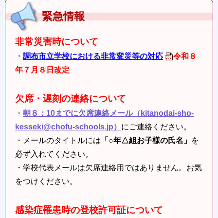
緊急情報
非常災害時について
・
調布市立学校における非常変災等の対応
令和８
年７月８日改定
欠席・遅刻の連絡について
・
朝８：10までに欠席連絡メール（kitanodai-sho-
kesseki@chofu-schools.jp）
にご連絡ください。
・メールのタイトルには
「○年△組お子様の氏名」
を
必ず入れてください。
・学校代表メールは欠席連絡用ではありません。お気
をつけください。
感染症罹患時の登校許可証について