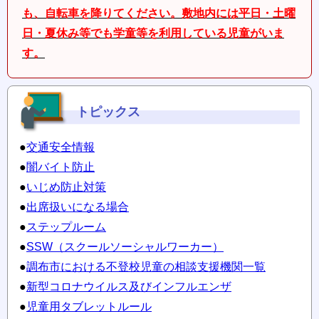
も、自転車を降りてください。敷地内には平日・土曜
日・夏休み等でも学童等を利用している児童がいま
す。
トピックス
●
交通安全情報
●
闇バイト防止
●
いじめ
防止対策
●
出席扱いになる場合
●
ステップルーム
●
SSW（スクールソーシャルワーカー）
●
調布市における不登校児童の相談支援機関一覧
●
新型コロナウイルス及びインフルエンザ
●
児童用タブレットルール