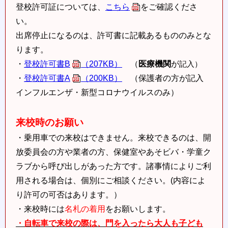
登校許可証については、
こちら
をご確認くださ
い。
出席停止になるのは、許可書に記載あるもののみとな
ります。
・
登校許可書B
（207KB）
（
医療機関
が
記入）
・
登校許可書A
（200KB）
（保護者の方が記入
インフルエンザ・新型コロナウイルスのみ）
来校時のお願い
・乗用車での来校はできません。来校できるのは、開
放委員会の方や業者の方、保健室やあそビバ・学童ク
ラブから呼び出しがあった方です。諸事情によりご利
用される場合は、個別にご相談ください。(内容によ
り許可の可否はあります。）
・来校時には
名札の着用
をお願いします。
・自転車で来校の際は、門を入ったら大人も子ども