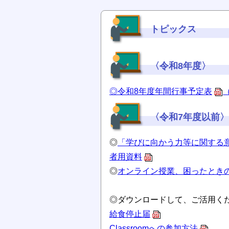
トピックス
〈令和8年度〉
◎令和8年度年間行事予定表
（
〈令和7年度以前〉
◎
「学びに向かう力等に関する
者用資料
◎
オンライン授業、困ったとき
◎ダウンロードして、ご活用く
給食停止届
Classroomへの参加方法