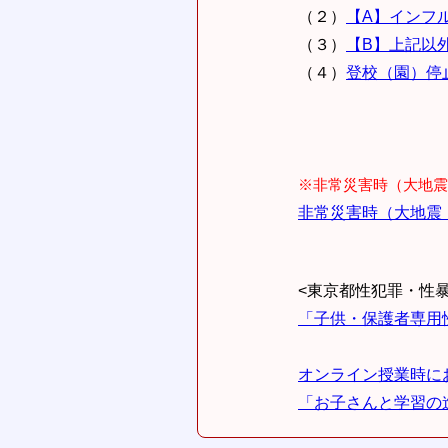
（２）
【A】インフ
（３）
【B】上記以
（４）
登校（園）停
※非常災害時（大地震
非常災害時（大地震
<東京都性犯罪・性
「子供・保護者専用
オンライン授業時にお
「お子さんと学習の