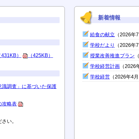
新着情報
給食の献立
（2026年
学校だより
（2026年
431KB）
（425KB）
授業改善推進プラン
（
学校経営計画
（2026
学校経営
（2026年4
意識調査」に基づいた保護
の攻略表
ださい。