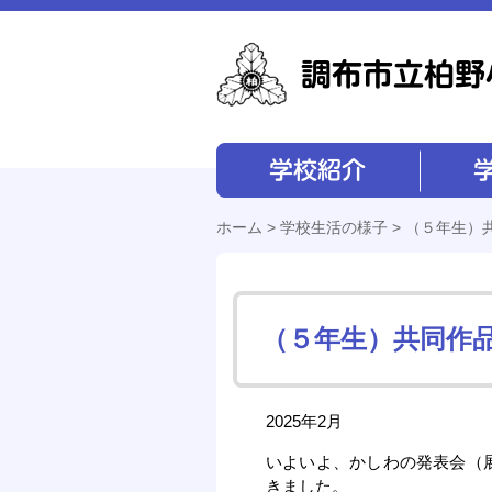
学校紹介
学校経営
ホーム
>
学校生活の様子
> （５年生）
（５年生）共同作
2025年2月
いよいよ、かしわの発表会（
きました。