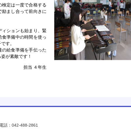
の検定は一度で合格する
で励まし合って前向きに
ディションも始まり、緊
給食準備中の時間を使っ
子です。
達の給食準備を手伝った
る姿が素敵です！
担当 ４年生
電話：042-488-2861