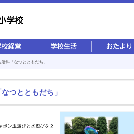
学校生活
おたより
生活科「なつとともだち」
「なつとともだち」
ャボン玉遊びと水遊びを２