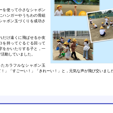
ーを使って小さなシャボン
にハンガーやうちわの骨組
シャボン玉づくりを成功さ
れだけ遠くに飛ばせるか友
ロを持ってぐるぐる回って
字をかいたりする子と，一
で活動していました。
ったカラフルなシャボン玉
て！」「すごーい！」「きれーい！」と，元気な声が飛び交いまし