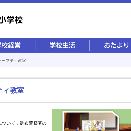
学校生活
おたより
セーフティ教室
ティ教室
について，調布警察署の
。