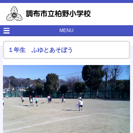
MENU
１年生 ふゆとあそぼう