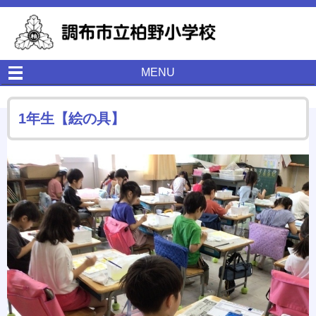
MENU
1年生【絵の具】