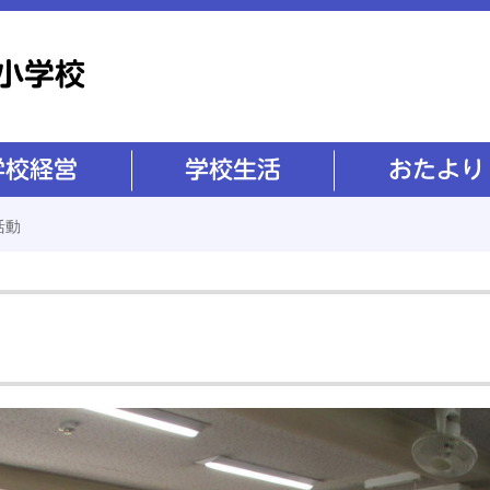
学校生活
おたより
活動